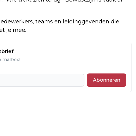
dewerkers, teams en leidinggevenden die
et je mee.
sbrief
e mailbox!
Abonneren
Volgend artikel
DAVERVELD WOONPROJECTEN VERRAST
STICHTING JEUGDBELANGEN ZEELAND