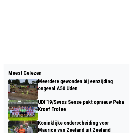
Vorig artikel
Volgend artikel
EXCESSIEF PROCEDEER GEDRAG
Meest Gelezen
NPO RADIO 1 ZENDT 5 DAGEN LIVE
LEIDT TOT ONTZEGGING VAN
Meerdere gewonden bij eenzijding
VANAF DE KERMIS IN UDEN
GESUBSIDIEERDE RECHTSBIJSTAND
ongeval A50 Uden
UDI’19/Swiss Sense pakt opnieuw Peka
Kroef Trofee
Koninklijke onderscheiding voor
Maurice van Zeeland uit Zeeland