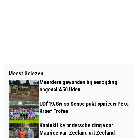
Vorig artikel
Volgend artikel
IRRITATIE OVER VEELVULDIG
Meest Gelezen
LEERLINGEN GAAN DE STRIJD AAN
TOILETBEZOEK LEIDT TOT
Meerdere gewonden bij eenzijding
MET E-WASTE
ONHOUDBAAR ONTSLAG OP STAANDE
ongeval A50 Uden
VOET
UDI’19/Swiss Sense pakt opnieuw Peka
Kroef Trofee
Koninklijke onderscheiding voor
Maurice van Zeeland uit Zeeland