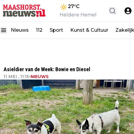
27
°C
Heldere Hemel
Nieuws
112
Sport
Kunst & Cultuur
Zakelij
Asieldier van de Week: Bowie en Diesel
11 MEI , 11:15
•
NIEUWS