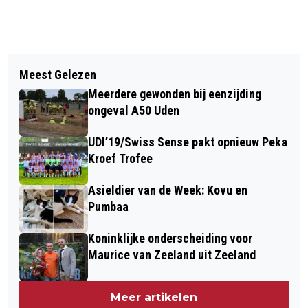
Vorig artikel
Volgend artikel
DAG EEN VAN DE UDENSE
Meest Gelezen
SWISS SENSE INVESTEERT IN UDENS
AVOND4DAAGSE ZIT EROP! (VIDEO)
Meerdere gewonden bij eenzijding
SPORTTALENT EN WORDT NIEUWE
ongeval A50 Uden
HOOFDSPONSOR
UDI’19/Swiss Sense pakt opnieuw Peka
Kroef Trofee
Asieldier van de Week: Kovu en
Pumbaa
Koninklijke onderscheiding voor
Maurice van Zeeland uit Zeeland
Meer artikelen