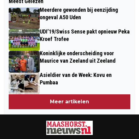
Meest Gelezen
WANDEL-TWEEDAAGSE MUZERIJK
AANHOUDING GETUIGEN OP INZAKE
Meerdere gewonden bij eenzijding
BRENGT BEWONERS IN BEWEGING
MISHANDELING IN UDEN
ongeval A50 Uden
UDI’19/Swiss Sense pakt opnieuw Peka
Kroef Trofee
Koninklijke onderscheiding voor
Maurice van Zeeland uit Zeeland
Asieldier van de Week: Kovu en
Pumbaa
Meer artikelen