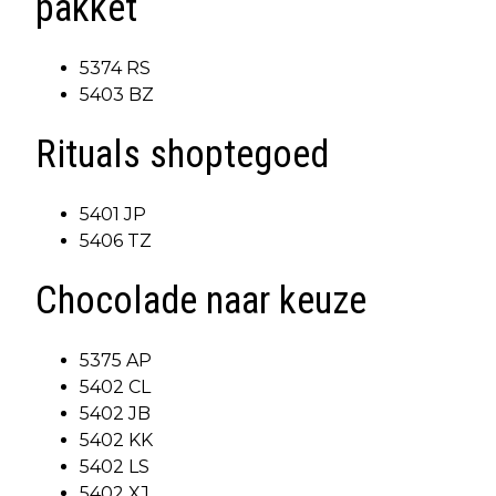
pakket
5374 RS
5403 BZ
Rituals shoptegoed
5401 JP
5406 TZ
Chocolade naar keuze
5375 AP
5402 CL
5402 JB
5402 KK
5402 LS
5402 XJ