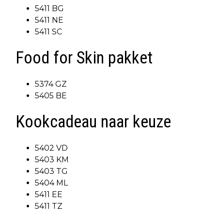
5411 BG
5411 NE
5411 SC
Food for Skin pakket
5374 GZ
5405 BE
Kookcadeau naar keuze
5402 VD
5403 KM
5403 TG
5404 ML
5411 EE
5411 TZ