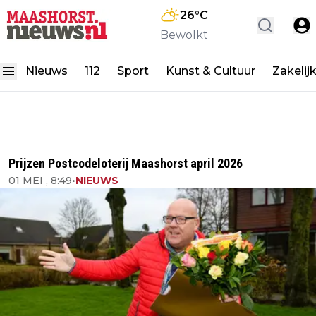
26
°C
Bewolkt
Nieuws
112
Sport
Kunst & Cultuur
Zakelij
Prijzen Postcodeloterij Maashorst april 2026
01 MEI , 8:49
•
NIEUWS