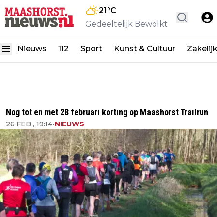
21
°C
Gedeeltelijk Bewolkt
Nieuws
112
Sport
Kunst & Cultuur
Zakelij
Nog tot en met 28 februari korting op Maashorst Trailrun
26 FEB , 19:14
•
NIEUWS